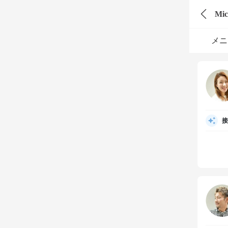
Mic
メニ
接