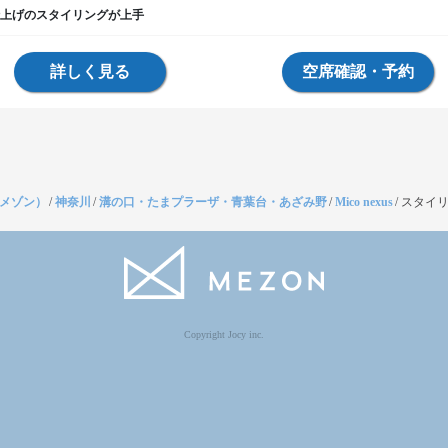
上げのスタイリングが上手
詳しく見る
空席確認・予約
（メゾン）
/
神奈川
/
溝の口・たまプラーザ・青葉台・あざみ野
/
Mico nexus
/
スタイ
Copyright Jocy inc.