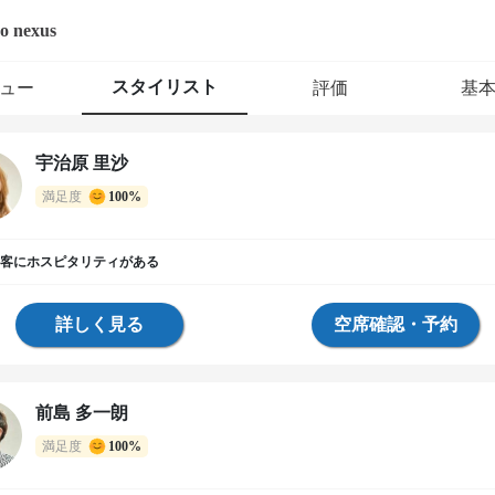
o nexus
スタイリスト
ュー
評価
基
宇治原 里沙
満足度
100%
客にホスピタリティがある
詳しく見る
空席確認・予約
前島 多一朗
満足度
100%