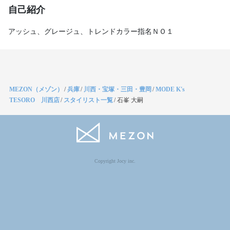
自己紹介
アッシュ、グレージュ、トレンドカラー指名ＮＯ１
MEZON（メゾン）
/
兵庫
/
川西・宝塚・三田・豊岡
/
MODE K's
TESORO 川西店
/
スタイリスト一覧
/
石峯 大嗣
Copyright Jocy inc.