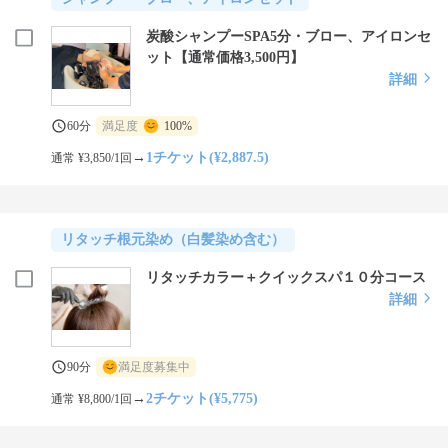
炭酸シャンプーSPA5分・ブロー、アイロンセ
ット【通常価格3,500円】
詳細
60分
満足度
100%
→
1チケット(¥2,887.5)
通常 ¥3,850/1回
リタッチ根元染め（白髪染め含む）
リタッチカラー＋クイックスパ１０分コース
詳細
90分
満足度募集中
→
2チケット(¥5,775)
通常 ¥8,800/1回