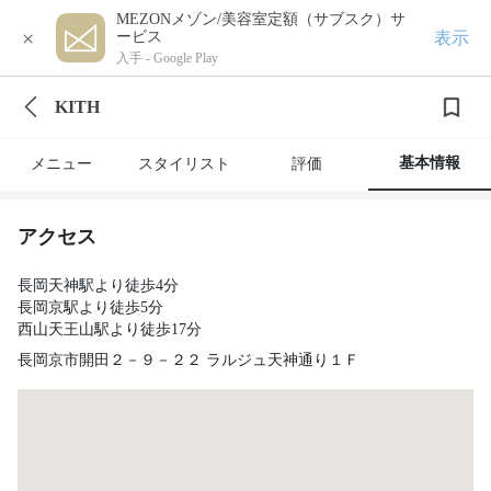
MEZONメゾン/美容室定額（サブスク）サ
×
表示
ービス
入手 -
Google Play
KITH
基本情報
メニュー
スタイリスト
評価
アクセス
長岡天神駅より徒歩4分
長岡京駅より徒歩5分
西山天王山駅より徒歩17分
長岡京市開田２－９－２２ ラルジュ天神通り１Ｆ