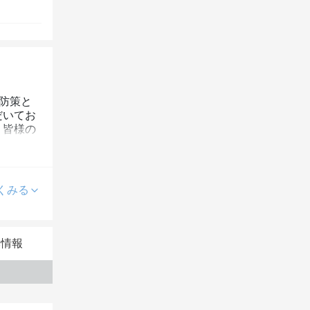
防策と
だいてお
。皆様の
くみる
本情報