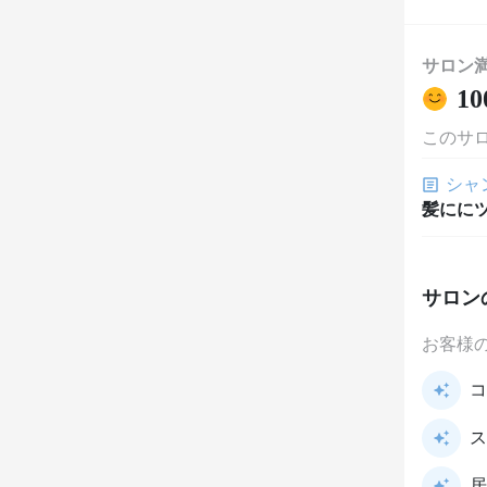
サロン
10
このサ
シャ
髪にに
サロン
お客様
コ
ス
居