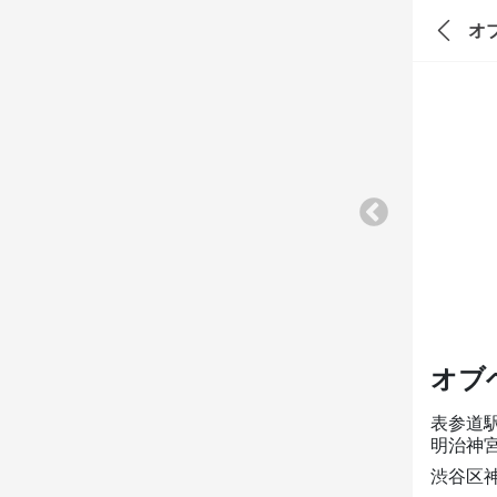
オ
オブ
表参道
明治神
渋谷区神