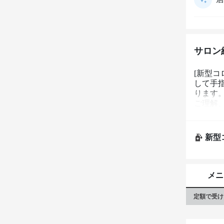
サロン
[新型
して手
ります
ご理解
新型
メニ
定額で受け