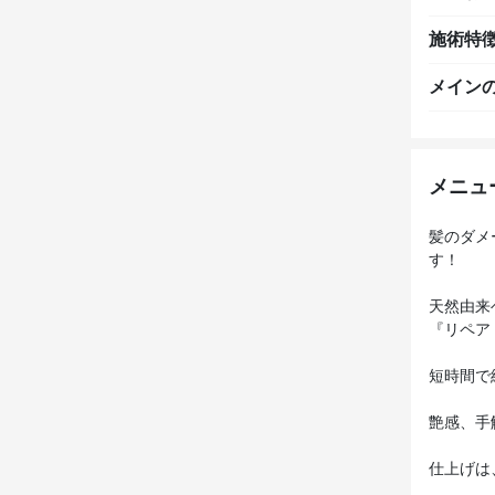
施術特
メイン
メニュ
髪のダメ
す！
天然由来
『リペア
短時間で
艶感、手