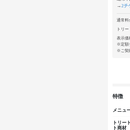
→
2チケ
通常料
トリート
表示価
※定額
※ご契
特徴
メニュ
トリー
ト商材