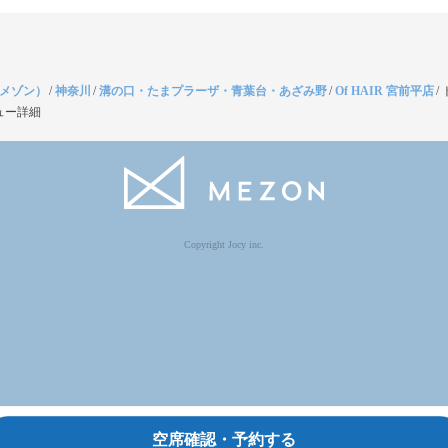
（メゾン）
/
神奈川
/
溝の口・たまプラーザ・青葉台・あざみ野
/
Of HAIR 宮前平店
/
ュー詳細
Copyright Jocy inc.
空席確認・予約する