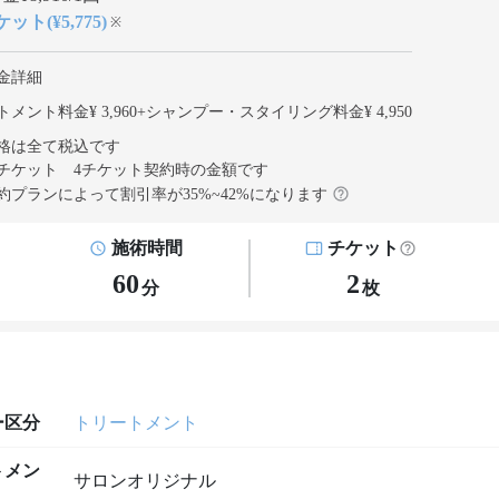
ット(¥5,775)
※
金詳細
メント料金¥ 3,960
+
シャンプー・スタイリング料金¥ 4,950
格は全て税込です
チケット 4チケット契約
時の金額です
約プランによって割引率が
35
%~
42
%になります
施術時間
チケット
60
2
分
枚
ー区分
トリートメント
トメン
サロンオリジナル