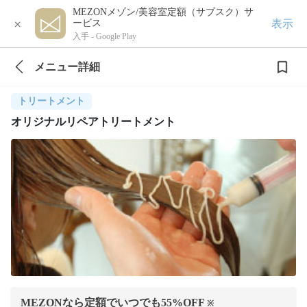
MEZONメゾン/美容室定額（サブスク）サ
×
表示
ービス
入手 -
Google Play
メニュー詳細
トリートメント
オリジナルリペアトリートメント
MEZONなら定額でいつでも
55
%OFF
※