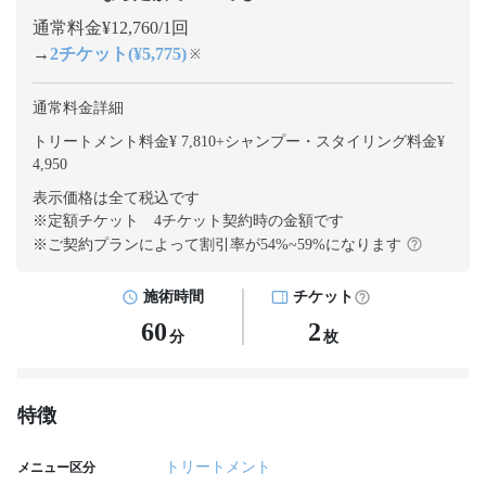
通常料金¥12,760/1回
→
2チケット(¥5,775)
※
通常料金詳細
トリートメント料金¥ 7,810
+
シャンプー・スタイリング料金¥
4,950
表示価格は全て税込です
※定額チケット 4チケット契約
時の金額です
※ご契約プランによって割引率が
54
%~
59
%になります
施術時間
チケット
60
2
分
枚
特徴
トリートメント
メニュー区分