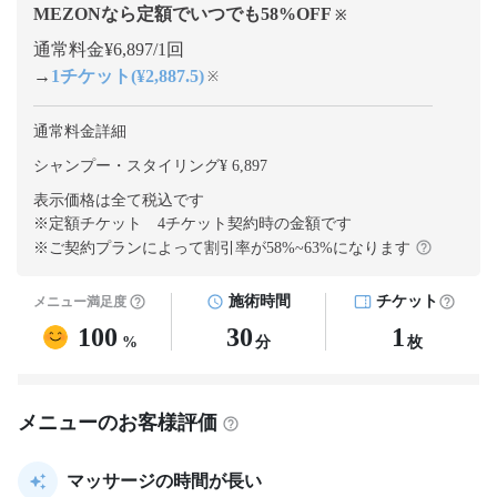
MEZONなら定額でいつでも
58
%OFF
※
通常料金¥6,897/1回
→
1チケット(¥2,887.5)
※
通常料金詳細
シャンプー・スタイリング¥ 6,897
表示価格は全て税込です
※定額チケット 4チケット契約
時の金額です
※ご契約プランによって割引率が
58
%~
63
%になります
施術時間
チケット
メニュー満足度
100
30
1
%
分
枚
メニューのお客様評価
マッサージの時間が長い