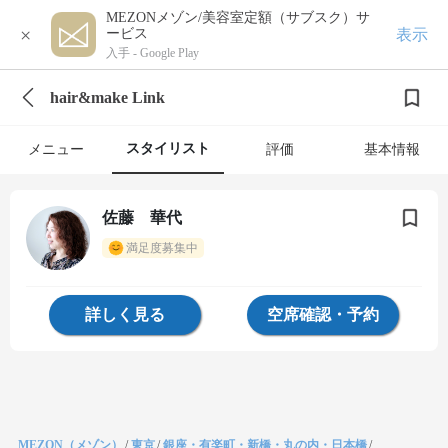
MEZONメゾン/美容室定額（サブスク）サ
×
表示
ービス
入手 -
Google Play
hair&make Link
スタイリスト
メニュー
評価
基本情報
佐藤 華代
満足度募集中
詳しく見る
空席確認・予約
MEZON（メゾン）
/
東京
/
銀座・有楽町・新橋・丸の内・日本橋
/