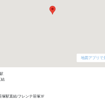
地図アプリで
駅

結

笹塚駅直結/フレンテ笹塚3F 