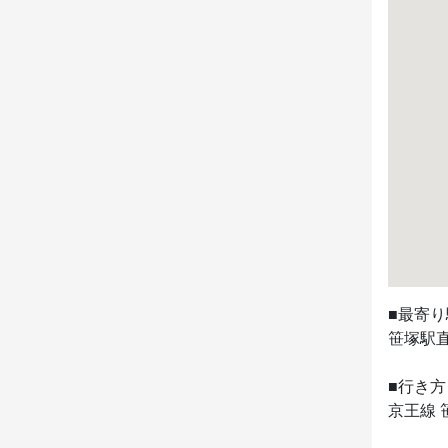
■最寄り
笹塚駅直
■行き方

京王線 