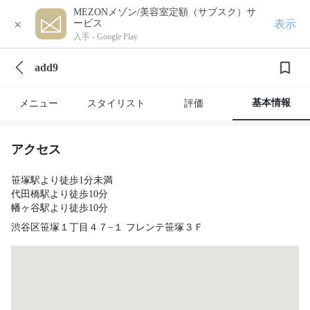
MEZONメゾン/美容室定額（サブスク）サ
×
表示
ービス
入手 -
Google Play
add9
基本情報
メニュー
スタイリスト
評価
アクセス
笹塚駅より徒歩1分未満
代田橋駅より徒歩10分
幡ヶ谷駅より徒歩10分
渋谷区笹塚１丁目４７−１ フレンテ笹塚３Ｆ