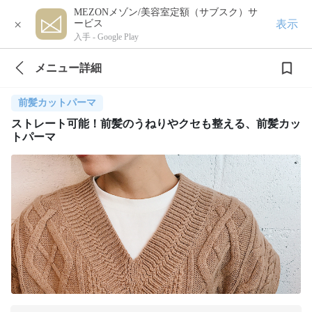
MEZONメゾン/美容室定額（サブスク）サ
×
表示
ービス
入手 -
Google Play
メニュー詳細
前髪カットパーマ
ストレート可能！前髪のうねりやクセも整える、前髪カッ
トパーマ