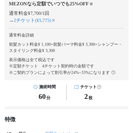
MEZONなら定額でいつでも
25
%OFF
※
通常料金¥7,700/1回
→
2チケット(¥5,775)
※
通常料金詳細
前髪カット料金¥ 1,100
+
前髪パーマ料金¥ 3,300
+
シャンプー・
スタイリング料金¥ 3,300
表示価格は全て税込です
※定額チケット 4チケット契約
時の金額です
※ご契約プランによって割引率が
24
%~
33
%になります
施術時間
チケット
60
2
分
枚
特徴