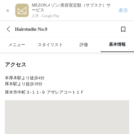
MEZONメゾン/美容室定額（サブスク）サ
×
表示
ービス
入手 -
Google Play
Hairstudio No.9
基本情報
メニュー
スタイリスト
評価
アクセス
本厚木駅より徒歩4分
厚木駅より徒歩18分
厚木市中町３‐１１‐９ アザレアコート１Ｆ