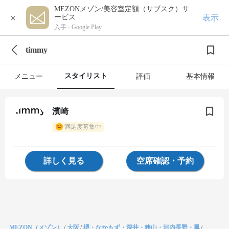
MEZONメゾン/美容室定額（サブスク）サ
×
表示
ービス
入手 -
Google Play
timmy
スタイリスト
メニュー
評価
基本情報
濱崎
満足度募集中
詳しく見る
空席確認・予約
MEZON（メゾン）
/
大阪
/
堺・なかもず・深井・狭山・河内長野・鳳
/