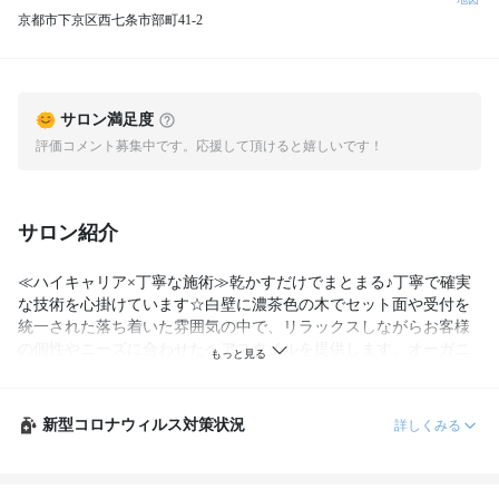
京都市下京区西七条市部町41-2
サロン満足度
評価コメント募集中です。応援して頂けると嬉しいです！
サロン紹介
≪ハイキャリア×丁寧な施術≫乾かすだけでまとまる♪丁寧で確実
な技術を心掛けています☆白壁に濃茶色の木でセット面や受付を
統一された落ち着いた雰囲気の中で、リラックスしながらお客様
の個性やニーズに合わせたヘアスタイルを提供します。オーガニ
ック商品なども取り揃え、お客様の髪を大事に施術いたします。
新型コロナウィルス対策状況
詳しくみる