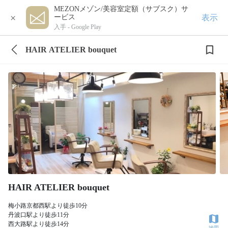
MEZONメゾン/美容室定額（サブスク）サ
×
表示
ービス
入手 -
Google Play
HAIR ATELIER bouquet
HAIR ATELIER bouquet
梅小路京都西駅より徒歩10分
丹波口駅より徒歩11分
西大路駅より徒歩14分
地図