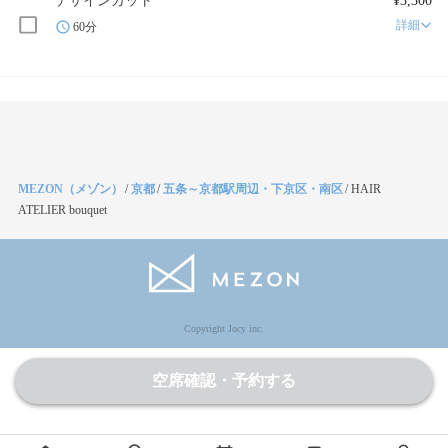
デザインカット
¥3,300
詳細
60分
MEZON（メゾン）
/
京都
/
五条～京都駅周辺・下京区・南区
/
HAIR
ATELIER bouquet
Copyright Jocy inc.
空席確認・予約する