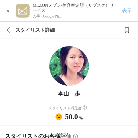
MEZONメゾン/美容室定額（サブスク）サ
×
表示
ービス
入手 -
Google Play
スタイリスト詳細
本山 歩
スタイリスト満足度
50.0
%
スタイリストのお客様評価