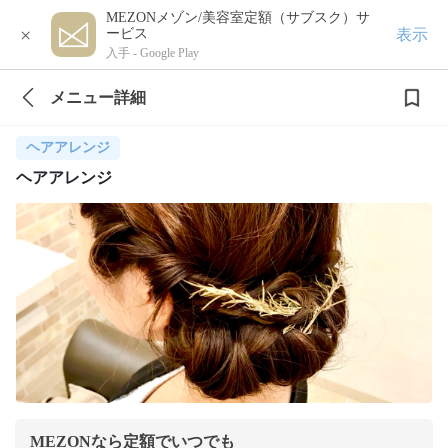
MEZONメゾン/美容室定額（サブスク）サ
×
表示
ービス
入手 -
Google Play
メニュー詳細
ヘアアレンジ
ヘアアレンジ
MEZONなら定額でいつでも