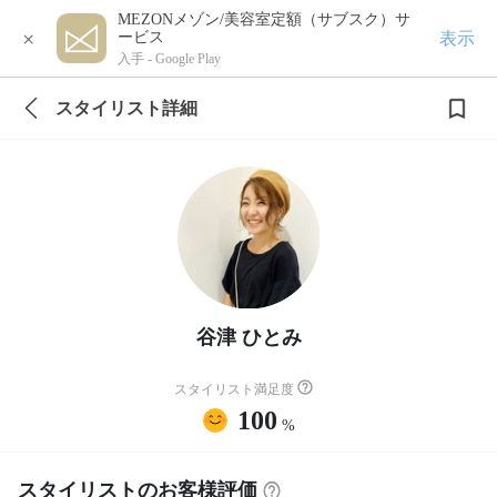
MEZONメゾン/美容室定額（サブスク）サ
×
表示
ービス
入手 -
Google Play
スタイリスト詳細
谷津 ひとみ
スタイリスト満足度
100
%
スタイリストのお客様評価