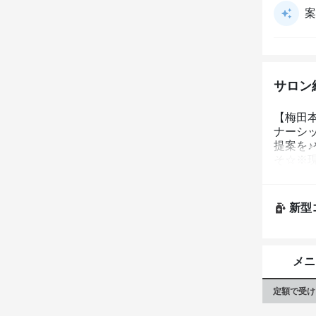
案
サロン
【梅田
ナーシ
提案を
そ☆※
をして
新型
メニ
定額で受け