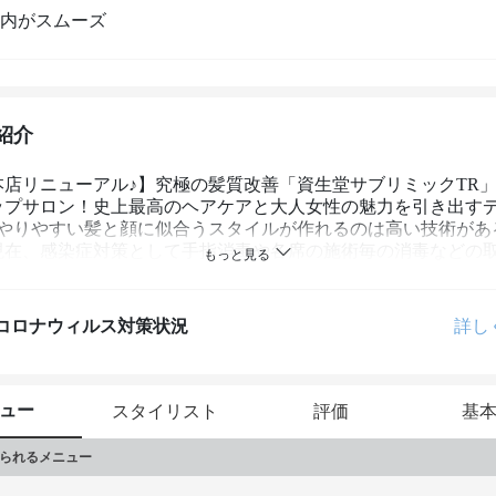
内がスムーズ
紹介
本店リニューアル♪】究極の髪質改善「資生堂サブリミックTR
ップサロン！史上最高のヘアケアと大人女性の魅力を引き出す
♪やりやすい髪と顔に似合うスタイルが作れるのは高い技術があ
現在、感染症対策として手指消毒や各席の施術毎の消毒などの
おります。
コロナウィルス対策状況
詳し
ュー
スタイリスト
評価
基
られるメニュー