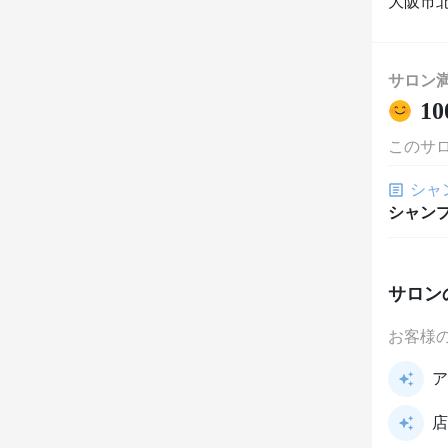
大阪市北
サロン
10
このサ
シャ
シャン
サロン
お客様
ア
店