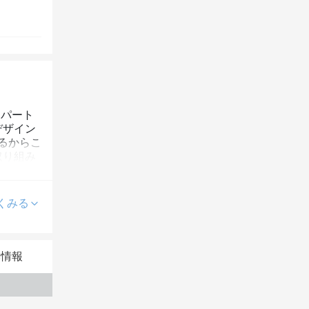
」パート
デザイン
るからこ
取り組み
くみる
本情報