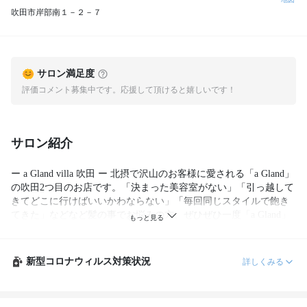
吹田市岸部南１－２－７
サロン満足度
評価コメント募集中です。応援して頂けると嬉しいです！
サロン紹介
ー a Gland villa 吹田 ー 北摂で沢山のお客様に愛される「a Gland」
の吹田2つ目のお店です。「決まった美容室がない」「引っ越して
きてどこに行けばいいかわならない」「毎回同じスタイルで飽き
てきた」などなど髪の事でお悩みの方、ぜひぜひ一度「a Gland」
をご体験ください。ヘアスタイルで楽しい毎日のお手伝いします
☆
新型コロナウィルス対策状況
詳しくみる