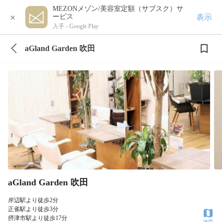
MEZONメゾン/美容室定額（サブスク）サ
×
表示
ービス
入手 -
Google Play
aGland Garden 吹田
aGland Garden 吹田
岸辺駅より徒歩2分
正雀駅より徒歩3分
摂津市駅より徒歩17分
地図