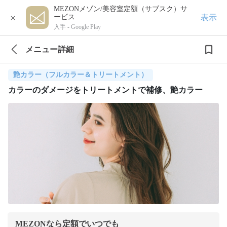
MEZONメゾン/美容室定額（サブスク）サ
×
表示
ービス
入手 -
Google Play
メニュー詳細
艶カラー（フルカラー＆トリートメント）
カラーのダメージをトリートメントで補修、艶カラー
MEZONなら定額でいつでも