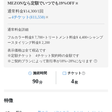
MEZONなら定額でいつでも
19
%OFF
※
通常料金¥14,300/1回
→
4チケット(¥11,550)
※
通常料金詳細
フルカラー料金¥ 7,700
+
トリートメント料金¥ 4,400
+
シャンプ
ースタイリング料金¥ 2,200
表示価格は全て税込です
※定額チケット 4チケット契約
時の金額です
※ご契約プランによって割引率が
18
%~
28
%になります
施術時間
チケット
90
4
分
枚
特徴