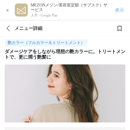
MEZONメゾン/美容室定額（サブスク）サ
×
表示
ービス
入手 -
Google Play
メニュー詳細
艶カラー（フルカラー＆トリートメント）
ダメージケアをしながら理想の艶カラーに。トリートメン
トで、更に潤う艶髪に