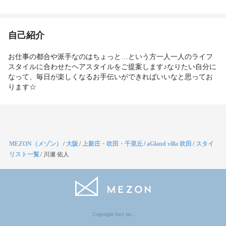
自己紹介
お仕事の都合や派手なのはちょっと…という方一人一人のライフ
スタイルに合わせたヘアスタイルをご提案します♪なりたい自分に
なって、毎日が楽しくなるお手伝いができればいいなと思ってお
ります☆
MEZON（メゾン）
/
大阪
/
上新庄・吹田・千里丘
/
aGland villa 吹田
/
スタイ
リスト一覧
/
川瀬 佑人
Copyright Jocy inc.