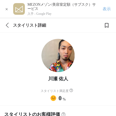
MEZONメゾン/美容室定額（サブスク）サ
×
表示
ービス
入手 -
Google Play
スタイリスト詳細
川瀬 佑人
スタイリスト満足度
0
%
スタイリストのお客様評価