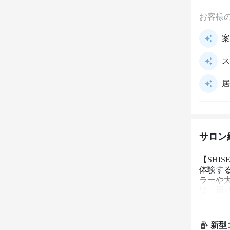
お客様
案
ス
居
サロン
【SHI
体験す
ラーや
は、周
ースも
新型