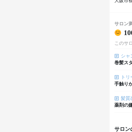
大阪市福
サロン
10
このサ
シャ
巻髪ス
トリ
手触り
髪質
薬剤の
サロン