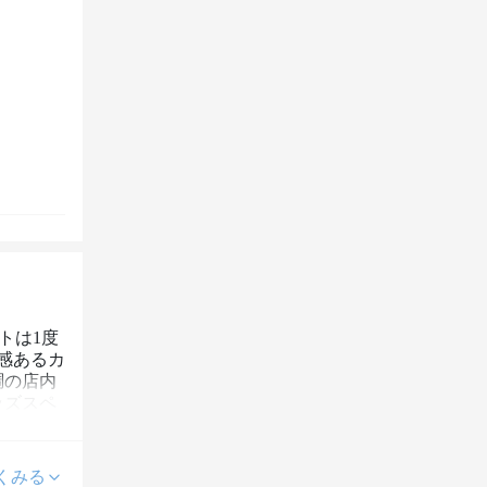
トは1度
感あるカ
調の店内
ッズスペ
くみる