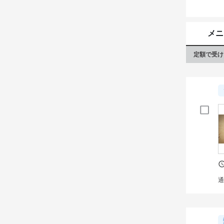
メニ
定額で受け
通