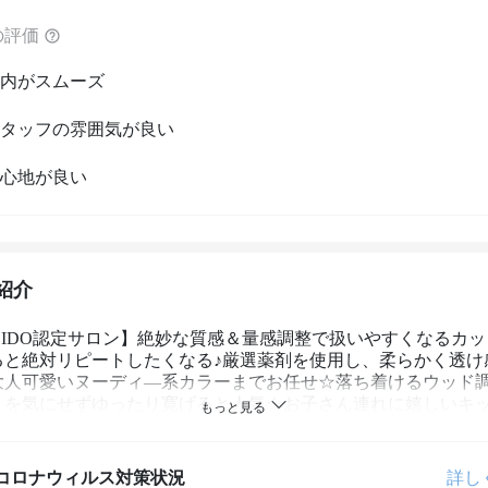
の評価
内がスムーズ
タッフの雰囲気が良い
心地が良い
紹介
SEIDO認定サロン】絶妙な質感＆量感調整で扱いやすくなるカッ
ると絶対リピートしたくなる♪厳選薬剤を使用し、柔らかく透け
大人可愛いヌーディ―系カラーまでお任せ☆落ち着けるウッド
りを気にせずゆったり寛げると人気☆お子さん連れに嬉しいキ
【野田阪神】
コロナウィルス対策状況
詳し