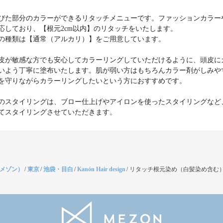
びた部分のカラーができるリタッチメニューです。ファッションカラー
応しており、【根元2cm以内】のリタッチをいたします。
の種類は【通常（アルカリ）】をご用意しています。
皮が敏感な方でも安心してカラーリングしていただけるように、頭皮に
いよう丁寧に塗布いたします。肌が弱い方はもちろんカラー剤がしみや
を守りながらカラーリングしたいという方におすすめです。
のスタイリングは、ブロー仕上げやアイロンを使ったスタイリングなど
てスタイリングさせていただきます。
（メゾン）
/
東京
/
池袋・目白
/
Kanón Hair design
/
リタッチ根元染め（白髪染め含む）