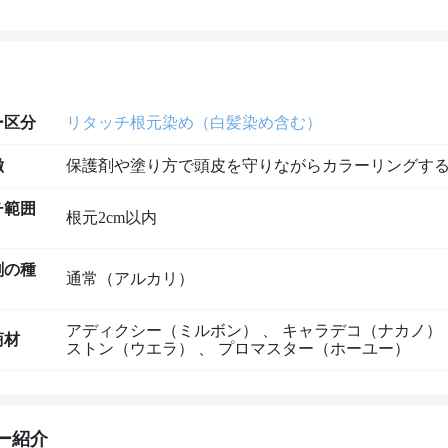
ー区分
リタッチ根元染め（白髪染め含む）
徴
保護剤や塗り方で頭皮を守りながらカラーリングす
チ範囲
根元2cm以内
剤の種
通常（アルカリ）
アディクシー（ミルボン）
、
キャラデコ（ナカノ）
商材
ストン（ウエラ）
、
プロマスター（ホーユー）
ー紹介