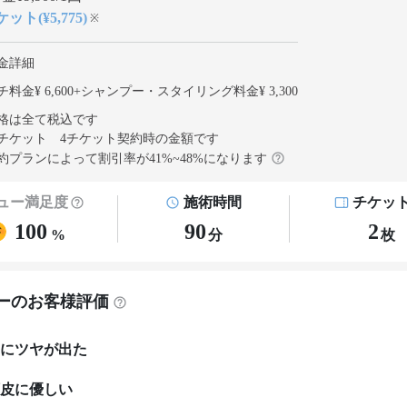
ット(¥5,775)
※
金詳細
料金¥ 6,600
+
シャンプー・スタイリング料金¥ 3,300
格は全て税込です
チケット 4チケット契約
時の金額です
約プランによって割引率が
41
%~
48
%になります
ュー満足度
施術時間
チケッ
100
90
2
%
分
枚
ーのお客様評価
にツヤが出た
皮に優しい