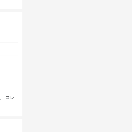
る
、
コレ