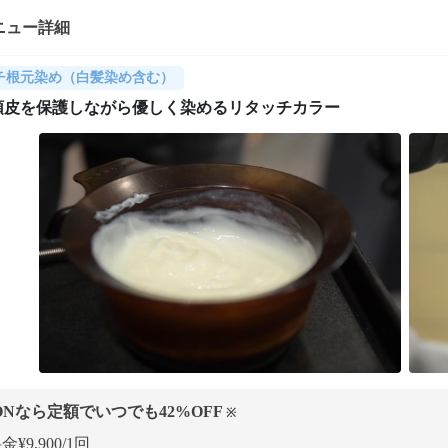
ニュー詳細
チ根元染め（白髪染め含む）
頭皮を保護しながら優しく染めるリタッチカラー
ONなら定額でいつでも
42
%OFF
※
¥9,900/1回