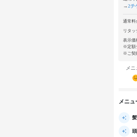
→
2チケ
通常料
リタッチ
表示価
※定額
※ご契
メニ
メニュ
髪
頭