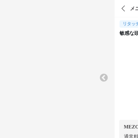
メ
リタッ
敏感な
MEZ
通常料金