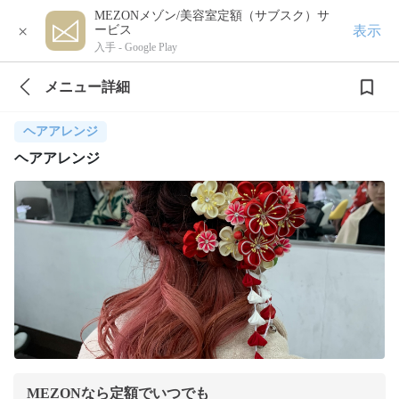
MEZONメゾン/美容室定額（サブスク）サ
×
表示
ービス
入手 -
Google Play
メニュー詳細
ヘアアレンジ
ヘアアレンジ
MEZONなら定額でいつでも