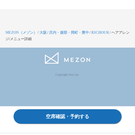
MEZON（メゾン）
/
大阪
/
庄内・服部・岡町・豊中
/
RICHOUR
/
ヘアアレン
ジ/メニュー詳細
Copyright Jocy inc.
空席確認・予約する