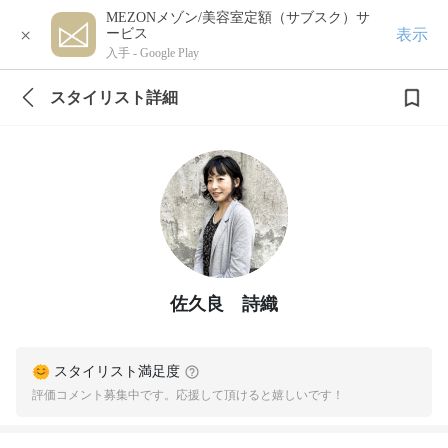
MEZONメゾン/美容室定額（サブスク）サ
×
表示
ービス
入手 -
Google Play
スタイリスト詳細
佐久良 詩織
スタイリスト満足度
評価コメント募集中です。応援して頂けると嬉しいです！