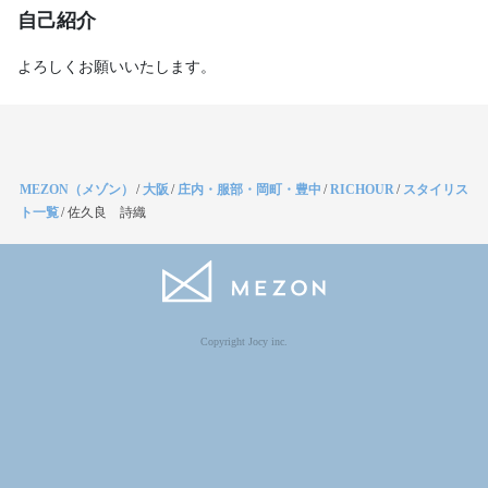
自己紹介
よろしくお願いいたします。
MEZON（メゾン）
/
大阪
/
庄内・服部・岡町・豊中
/
RICHOUR
/
スタイリス
ト一覧
/
佐久良 詩織
Copyright Jocy inc.