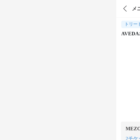
メ
トリー
AVED
MEZ
2チケッ