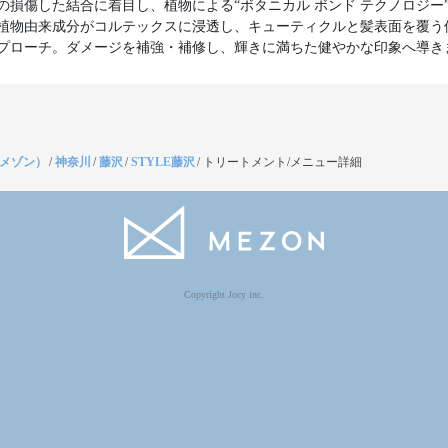
の損傷した結合に着目し、植物による“ボタニカル ボンド テクノロジー
植物由来成分がコルテックスに浸透し、キューティクルと髪表面を覆う
プローチ。ダメージを補強・補修し、輝きに満ちた健やかな印象へ導き
（メゾン）
/
神奈川
/
藤沢
/
STYLE藤沢
/
トリートメント/メニュー詳細
Copyright Jocy inc.