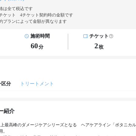
格は全て税込です
チケット 4チケット契約
時の金額です
約プランによって金額が異なります
施術時間
チケット
60
2
分
枚
ー区分
トリートメント
ー紹介
A史上最高峰のダメージケアシリーズとなる ヘアケアライン「ボタニカル
用。