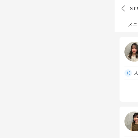
ST
メニ
人