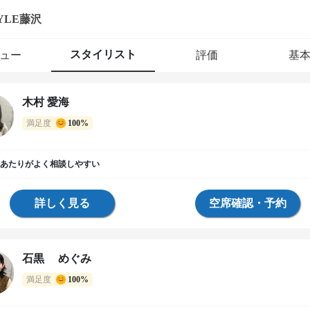
YLE藤沢
スタイリスト
ュー
評価
基
木村 愛海
満足度
100%
あたりがよく相談しやすい
詳しく見る
空席確認・予約
石黒 めぐみ
満足度
100%