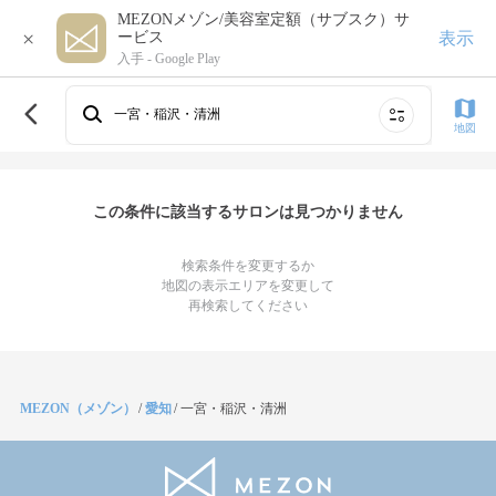
MEZONメゾン/美容室定額（サブスク）サ
×
表示
ービス
入手 -
Google Play
一宮・稲沢・清洲
地図
この条件に該当するサロンは見つかりません
検索条件を変更するか
地図の表示エリアを変更して
再検索してください
MEZON（メゾン）
/
愛知
/
一宮・稲沢・清洲