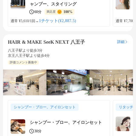
ャンプー、スタイリング
60分
100%
満足度
1チケット(¥2,887.5)
通常 ¥5,610/1回
→
通常 ¥7,700
HAIR & MAKE SeeK NEXT 八王子
詳細
八王子駅より徒歩3分
京王八王子駅より徒歩4分
評価コメント募集中
シャンプー・ブロー、アイロンセット
リタッチ
シャンプー・ブロー、アイロンセット
30分