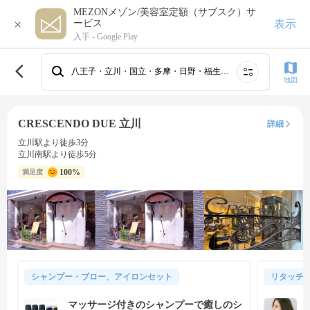
MEZONメゾン/美容室定額（サブスク）サ
×
表示
ービス
入手 -
Google Play
八王子・立川・国立・多摩・日野・福生・秋川
地図
CRESCENDO DUE 立川
詳細
立川駅より徒歩3分
立川南駅より徒歩5分
100%
満足度
シャンプー・ブロー、アイロンセット
リタッチ
マッサージ付きのシャンプーで癒しのシ