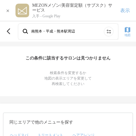
MEZONメゾン/美容室定額（サブスク）サ
×
表示
ービス
入手 -
Google Play
南熊本・平成・熊本駅周辺
地図
この条件に該当するサロンは見つかりません
検索条件を変更するか
地図の表示エリアを変更して
再検索してください
同じエリアで他のメニューを探す
ヘッドスパ
トリートメント
ヘアアレンジ