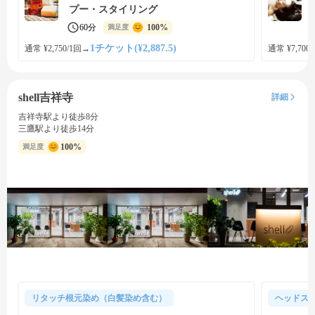
プー・スタイリング
60分
100%
満足度
1チケット(¥2,887.5)
通常 ¥2,750/1回
→
通常 ¥7,700
shell吉祥寺
詳細
吉祥寺駅より徒歩8分
三鷹駅より徒歩14分
100%
満足度
リタッチ根元染め（白髪染め含む）
ヘッドス