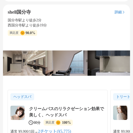
shell国分寺
詳細
国分寺駅より徒歩2分
西国分寺駅より徒歩19分
90.0%
満足度
ヘッドスパ
トリート
クリームバスのリラクゼーション効果で
美しく、ヘッドスパ
60分
100%
満足度
2チケット(¥5,775)
通常 ¥9,900/1回
→
通常 ¥9,900