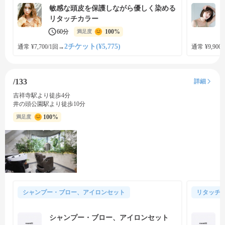
敏感な頭皮を保護しながら優しく染める
リタッチカラー
60分
100%
満足度
2チケット(¥5,775)
通常 ¥7,700/1回
→
通常 ¥9,900
/133
詳細
吉祥寺駅より徒歩4分
井の頭公園駅より徒歩10分
100%
満足度
シャンプー・ブロー、アイロンセット
リタッチ
シャンプー・ブロー、アイロンセット