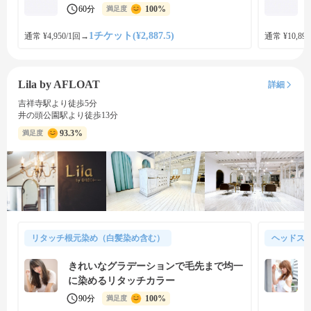
60分
100%
満足度
1チケット(¥2,887.5)
通常 ¥4,950/1回
→
通常 ¥10,890
Lila by AFLOAT
詳細
吉祥寺駅より徒歩5分
井の頭公園駅より徒歩13分
93.3%
満足度
リタッチ根元染め（白髪染め含む）
ヘッドス
きれいなグラデーションで毛先まで均一
に染めるリタッチカラー
90分
100%
満足度