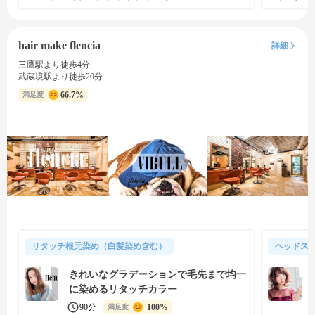
hair make flencia
詳細
三鷹駅より徒歩4分
武蔵境駅より徒歩20分
66.7%
満足度
リタッチ根元染め（白髪染め含む）
ヘッドス
きれいなグラデーションで毛先まで均一
に染めるリタッチカラー
90分
100%
満足度