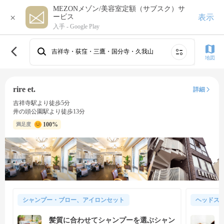
MEZONメゾン/美容室定額（サブスク）サ
×
表示
ービス
入手 -
Google Play
吉祥寺・荻窪・三鷹・国分寺・久我山
地図
rire et.
詳細
吉祥寺駅より徒歩5分
井の頭公園駅より徒歩13分
100%
満足度
シャンプー・ブロー、アイロンセット
ヘッドス
髪質に合わせてシャンプーを選ぶシャン