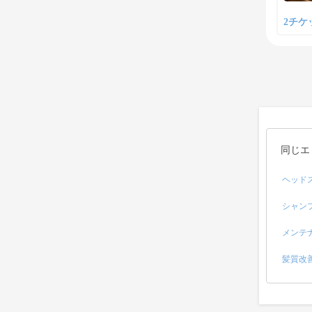
2チケッ
同じエ
ヘッド
シャン
メンテ
髪質改