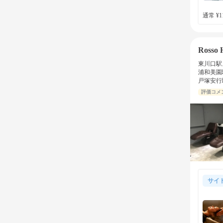
通常 ¥11
Rosso
東川口駅
浦和美園
戸塚安行
評価コメ
サイ