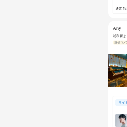
通常 ¥8,
Any
浦和駅よ
評価コメ
サイ