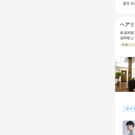
通常 ¥6,
ヘアリ
南浦和駅
浦和駅よ
評価コメ
サイ