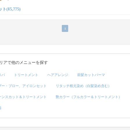
ト(¥5,775)
1
リアで他のメニューを探す
スパ
トリートメント
ヘアアレンジ
前髪カットパーマ
プー・ブロー、アイロンセット
リタッチ根元染め（白髪染め含む）
ナンスカット＆トリートメント
艶カラー（フルカラー＆トリートメント）
善