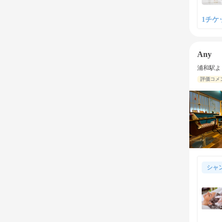
1チケット
Any
浦和駅よ
評価コメ
シャ