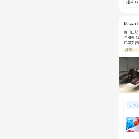
通常 ¥4,
Rosso
東川口駅
浦和美園
戸塚安行
評価コメ
シャ