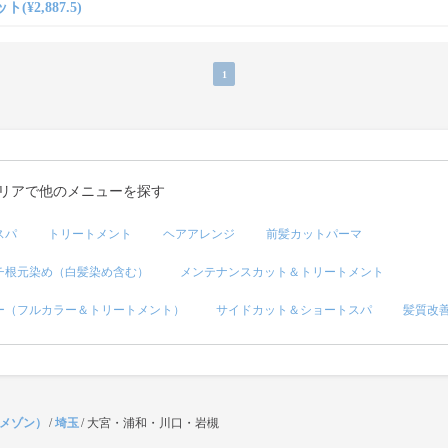
(¥2,887.5)
1
リアで他のメニューを探す
スパ
トリートメント
ヘアアレンジ
前髪カットパーマ
チ根元染め（白髪染め含む）
メンテナンスカット＆トリートメント
ー（フルカラー＆トリートメント）
サイドカット＆ショートスパ
髪質改
（メゾン）
/
埼玉
/
大宮・浦和・川口・岩槻