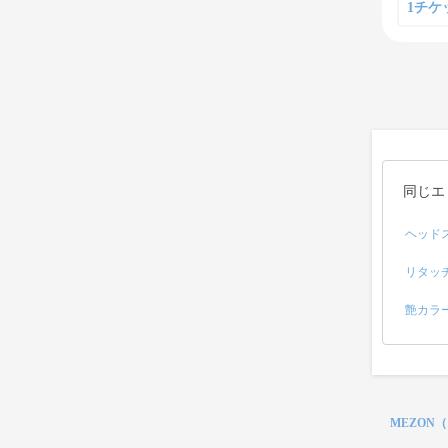
1チケット
同じエ
ヘッド
リタッ
艶カラ
MEZON