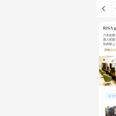
RISA g
六本松駅
唐人町駅
別府駅よ
評価コメ
トリ