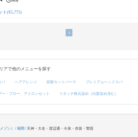
60分
ト(¥5,775)
1
リアで他のメニューを探す
スパ
ヘアアレンジ
前髪カットパーマ
プレミアムヘッドスパ
プー・ブロー、アイロンセット
リタッチ根元染め（白髪染め含む）
（メゾン）
/
福岡
/
天神・大名・渡辺通・今泉・赤坂・警固