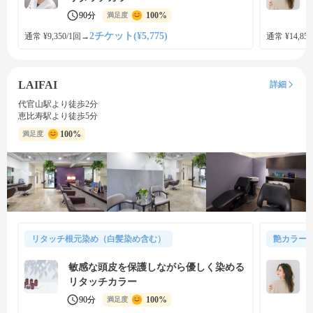
90分
100%
満足度
2チケット(¥5,775)
通常 ¥9,350/1回
→
通常 ¥14,850
LAIFAI
詳細
代官山駅より徒歩2分
恵比寿駅より徒歩5分
100%
満足度
リタッチ根元染め（白髪染め含む）
艶カラー
敏感な頭皮を保護しながら優しく染める
リタッチカラー
90分
100%
満足度