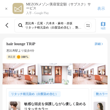
MEZONメゾン/美容室定額（サブスク）サ
×
表示
ービス
入手 -
Google Play
恵比寿・広尾・六本木・麻布・赤坂
リタッチ根元染め（白髪染め含む）、艶カラー（フルカラー＆トリートメント）、白髪ぼかしカラー（ハイライト有）、白髪ぼかしカラー（ハイライト無）
地図
hair lounge TRiP
詳細
恵比寿駅より徒歩4分
100%
満足度
リタッチ根元染め（白髪染め含む）
艶カラー
敏感な頭皮を保護しながら優しく染める
リタッチカラー