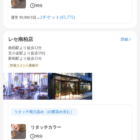
90分
2チケット(¥5,775)
通常 ¥9,900/1回
→
レセ南柏店
詳細
南柏駅より徒歩12分
北小金駅より徒歩19分
新柏駅より徒歩21分
評価コメント募集中
リタッチ根元染め（白髪染め含む）
リタッチカラー
90分