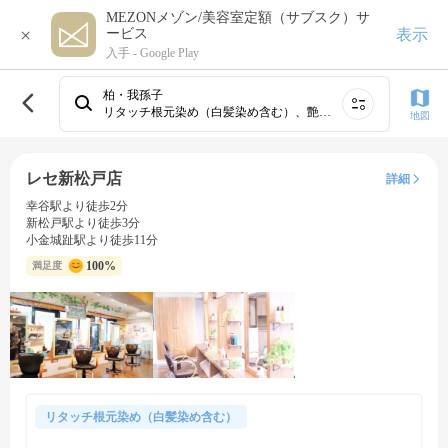
MEZONメゾン/美容室定額（サブスク）サ
×
表示
ービス
入手 -
Google Play
柏・我孫子
リタッチ根元染め（白髪染め含む）、艶カラー（フルカラー＆トリートメント）、白髪ぼかしカラー（ハイライト有）、白髪ぼかしカラー（ハイライト無）
地図
レセ新松戸店
詳細
幸谷駅より徒歩2分
新松戸駅より徒歩3分
小金城趾駅より徒歩11分
100%
満足度
リタッチ根元染め（白髪染め含む）