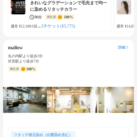
きれいなグラデーションで毛先まで均一
に染めるリタッチカラー
90分
100%
満足度
2チケット(¥5,775)
通常 ¥12,100/1回
→
通常 ¥14,850
mallow
詳細
丸の内駅より徒歩3分
伏見駅より徒歩7分
100%
満足度
リタッチ根元染め（白髪染め含む）