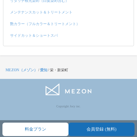
リタッチ根元染め（白髪染め含む）
メンテナンスカット＆トリートメント
艶カラー（フルカラー＆トリートメント）
サイドカット＆ショートスパ
MEZON（メゾン）
/
愛知
/
栄・新栄町
Copyright Jocy inc.
料金プラン
会員登録 (無料)