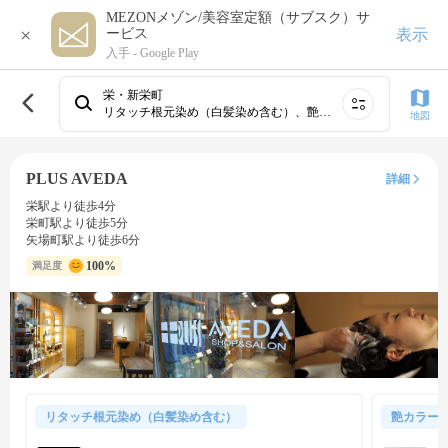
MEZONメゾン/美容室定額（サブスク）サ
×
表示
ービス
入手 -
Google Play
栄・新栄町
リタッチ根元染め（白髪染め含む）、艶カラー（フルカラー＆トリートメント）、白髪ぼかしカラー（ハイライト有）、白髪ぼかしカラー（ハイライト無）
地図
PLUS AVEDA
詳細
栄駅より徒歩4分
栄町駅より徒歩5分
矢場町駅より徒歩6分
100%
満足度
リタッチ根元染め（白髪染め含む）
艶カラー