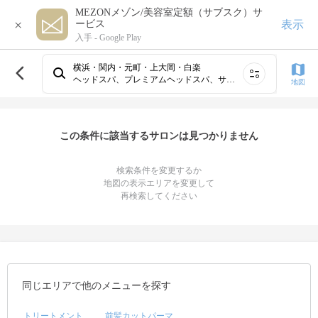
MEZONメゾン/美容室定額（サブスク）サ
×
表示
ービス
入手 -
Google Play
横浜・関内・元町・上大岡・白楽
ヘッドスパ、プレミアムヘッドスパ、サイドカット＆ショートスパ
地図
この条件に該当するサロンは見つかりません
検索条件を変更するか
地図の表示エリアを変更して
再検索してください
同じエリアで他のメニューを探す
トリートメント
前髪カットパーマ