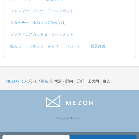
シャンプー・ブロー、アイロンセット
リタッチ根元染め（白髪染め含む）
メンテナンスカット＆トリートメント
艶カラー（フルカラー＆トリートメント）
髪質改善
MEZON（メゾン）
/
神奈川
/
横浜・関内・元町・上大岡・白楽
Copyright Jocy inc.