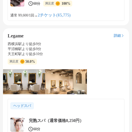
60分
100%
満足度
2チケット(¥5,775)
通常 ¥9,600/1回
→
Legame
詳細
西横浜駅より徒歩9分
平沼橋駅より徒歩9分
天王町駅より徒歩10分
50.0%
満足度
ヘッドスパ
完熟スパ（通常価格8,250円）
60分