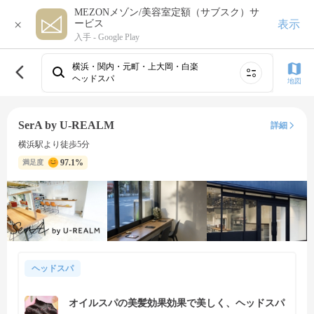
MEZONメゾン/美容室定額（サブスク）サ
×
表示
ービス
入手 -
Google Play
横浜・関内・元町・上大岡・白楽
ヘッドスパ
地図
SerA by U-REALM
詳細
横浜駅より徒歩5分
97.1%
満足度
ヘッドスパ
オイルスパの美髪効果効果で美しく、ヘッドスパ