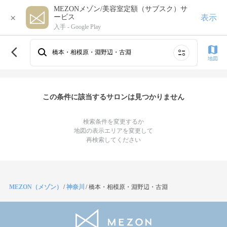
MEZONメゾン/美容室定額（サブスク）サ
×
表示
ービス
入手 -
Google Play
橋本・相模原・淵野辺・古淵
地図
この条件に該当するサロンは見つかりません
検索条件を変更するか
地図の表示エリアを変更して
再検索してください
MEZON（メゾン）
/
神奈川
/
橋本・相模原・淵野辺・古淵