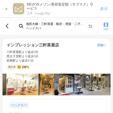
MEZONメゾン/美容室定額（サブスク）サ
×
表示
ービス
入手 -
Google Play
池尻大橋・三軒茶屋・駒沢・用賀・二子玉川
ヘッドスパ
地図
インプレッション三軒茶屋店
詳細
三軒茶屋駅より徒歩3分
西太子堂駅より徒歩5分
若林駅より徒歩11分
100%
満足度
ヘッドスパ