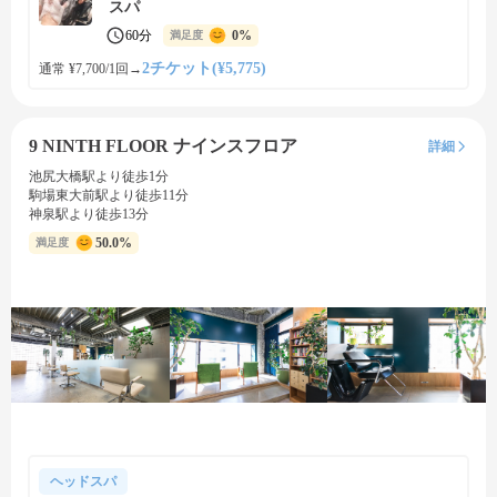
スパ
60分
0%
満足度
2チケット(¥5,775)
通常 ¥7,700/1回
→
9 NINTH FLOOR ナインスフロア
詳細
池尻大橋駅より徒歩1分
駒場東大前駅より徒歩11分
神泉駅より徒歩13分
50.0%
満足度
ヘッドスパ