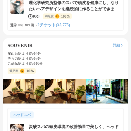
理化学研究所監修のスパで頭皮を健康にし、なり
たいヘアデザインを継続的に作ることができま
す。
90分
100%
満足度
2チケット(¥5,775)
通常 ¥8,030/1回
→
SOUVENIR
詳細
尾山台駅より徒歩4分
等々力駅より徒歩7分
九品仏駅より徒歩10分
100%
満足度
ヘッドスパ
炭酸スパの頭皮環境の改善効果で美しく、ヘッド