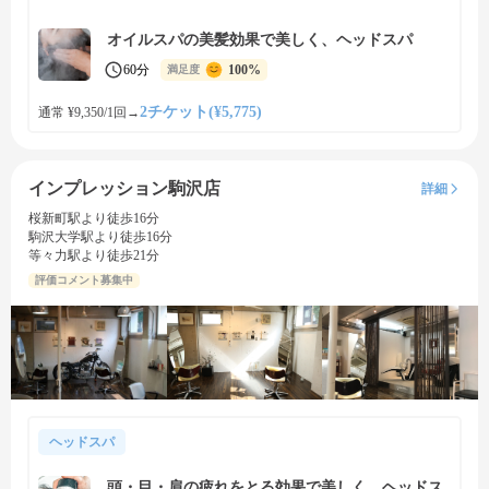
オイルスパの美髪効果で美しく、ヘッドスパ
60分
100%
満足度
2チケット(¥5,775)
通常 ¥9,350/1回
→
インプレッション駒沢店
詳細
桜新町駅より徒歩16分
駒沢大学駅より徒歩16分
等々力駅より徒歩21分
評価コメント募集中
ヘッドスパ
頭・目・肩の疲れをとる効果で美しく、ヘッドス