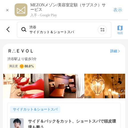
MEZONメゾン/美容室定額（サブスク）サ
×
表示
ービス
入手 -
Google Play
渋谷
サイドカット＆ショートスパ
地図
Ｒ∴ＥＶＯＬ
詳細
渋谷駅より徒歩5分
80.0%
満足度
サイドカット＆ショートスパ
サイド＆バックをカット、ショートスパで頭皮環
境も整う