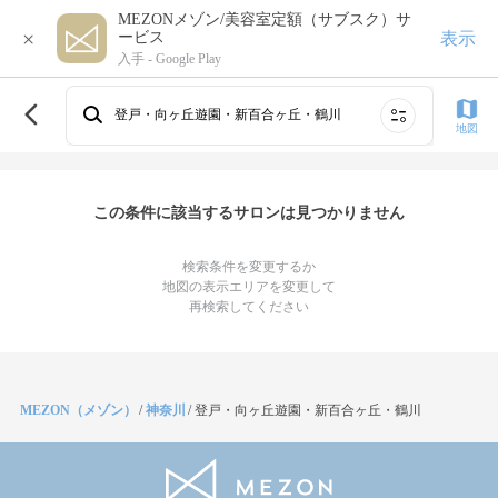
MEZONメゾン/美容室定額（サブスク）サ
×
表示
ービス
入手 -
Google Play
登戸・向ヶ丘遊園・新百合ヶ丘・鶴川
地図
この条件に該当するサロンは見つかりません
検索条件を変更するか
地図の表示エリアを変更して
再検索してください
MEZON（メゾン）
/
神奈川
/
登戸・向ヶ丘遊園・新百合ヶ丘・鶴川