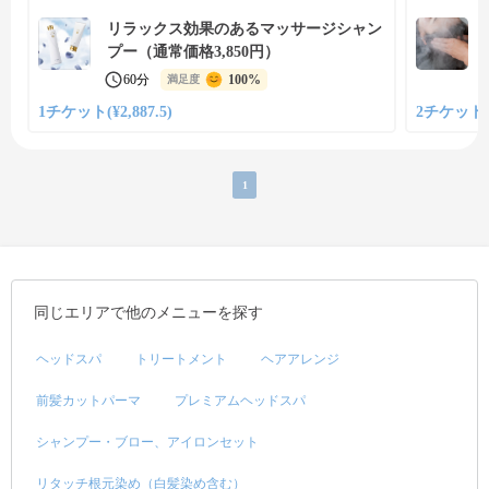
リラックス効果のあるマッサージシャン
プー（通常価格3,850円）
60分
100%
満足度
1チケット(¥2,887.5)
2チケット(¥
1
同じエリアで他のメニューを探す
ヘッドスパ
トリートメント
ヘアアレンジ
前髪カットパーマ
プレミアムヘッドスパ
シャンプー・ブロー、アイロンセット
リタッチ根元染め（白髪染め含む）