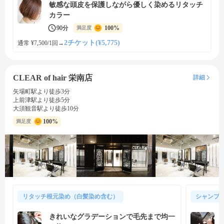
敏感な頭皮を保護しながら優しく染めるリタッチ
カラー
90分
100%
満足度
2チケット(¥5,775)
通常 ¥7,500/1回
→
CLEAR of hair 栄南店
詳細
矢場町駅より徒歩3分
上前津駅より徒歩5分
大須観音駅より徒歩10分
100%
満足度
リタッチ根元染め（白髪染め含む）
シャンプ
きれいなグラデーションで毛先まで均一