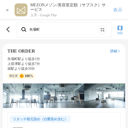
MEZONメゾン/美容室定額（サブスク）サ
×
表示
ービス
入手 -
Google Play
矢場町
地図
THE ORDER
詳細
矢場町駅より徒歩1分
上前津駅より徒歩7分
栄駅より徒歩10分
100%
満足度
リタッチ根元染め（白髪染め含む）