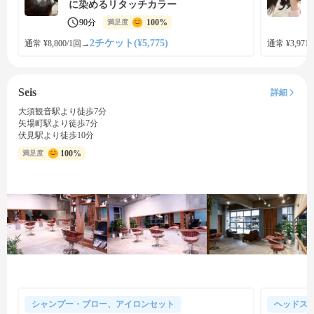
に染めるリタッチカラー
90分
100%
満足度
2チケット(¥5,775)
通常 ¥8,800/1回
→
通常 ¥3,971
Seis
詳細
大須観音駅より徒歩7分
矢場町駅より徒歩7分
伏見駅より徒歩10分
100%
満足度
シャンプー・ブロー、アイロンセット
ヘッドス