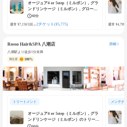
オージュア4 or 5step（ミルボン）, グラ
ンドリンケージ（ミルボン）, グローバ
ルミルボン（ミルボン）のトリートメン
60分
トで内側から補修、美しい艶髪に
2チケット(¥5,775)
通常 ¥7,150/1回
→
通常 ¥4,799
Rosso Hair&SPA 八潮店
詳細
八潮駅より徒歩1分未満
100%
満足度
トリートメント
メンテナ
オージュア4 or 5step（ミルボン）, グラ
ンドリンケージ（ミルボン）のトリート
メントで内側から補修、美しい艶髪に
60分