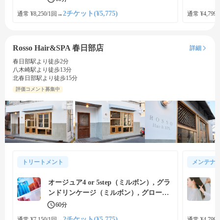
2チケット(¥5,775)
通常 ¥8,250/1回
→
通常 ¥4,799
Rosso Hair&SPA 春日部店
詳細
春日部駅より徒歩2分
八木崎駅より徒歩13分
北春日部駅より徒歩15分
評価コメント募集中
トリートメント
メンテナ
オージュア4 or 5step（ミルボン）, グラ
ンドリンケージ（ミルボン）, グローバ
ルミルボン（ミルボン）のトリートメン
60分
トで内側から補修、美しい艶髪に
2チケット(¥5,775)
通常 ¥7,150/1回
→
通常 ¥4,799