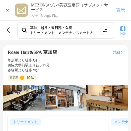
MEZONメゾン/美容室定額（サブスク）サ
×
表示
ービス
入手 -
Google Play
草加・越谷・春日部・久喜
トリートメント、メンテナンスカット＆トリートメント
地図
Rosso Hair&SPA 草加店
詳細
草加駅より徒歩3分
獨協大学前駅より徒歩19分
谷塚駅より徒歩20分
100%
満足度
トリートメント
メンテナ