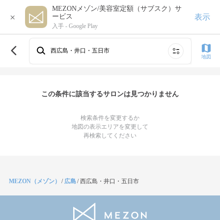
MEZONメゾン/美容室定額（サブスク）サ
×
表示
ービス
入手 -
Google Play
西広島・井口・五日市
地図
この条件に該当するサロンは見つかりません
検索条件を変更するか
地図の表示エリアを変更して
再検索してください
MEZON（メゾン）
/
広島
/
西広島・井口・五日市