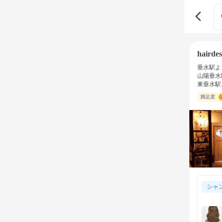
hairde
垂水駅よ
山陽垂水
東垂水駅
満足度
シャ