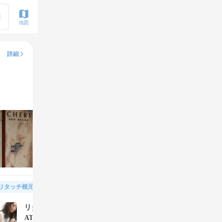
地図
詳細
リタッチ根元染め（白髪染め含む）
リタッチ＆グローバルMILBONトリーメント REPAIR HE
AT（通常価格:16,000円）