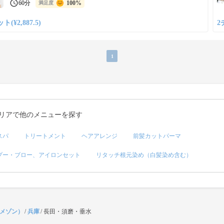
60分
100%
満足度
(¥2,887.5)
2
1
リアで他のメニューを探す
スパ
トリートメント
ヘアアレンジ
前髪カットパーマ
プー・ブロー、アイロンセット
リタッチ根元染め（白髪染め含む）
（メゾン）
/
兵庫
/
長田・須磨・垂水