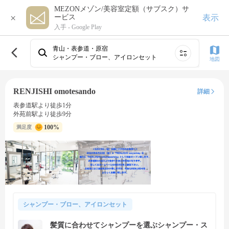
MEZONメゾン/美容室定額（サブスク）サ
×
表示
ービス
入手 -
Google Play
青山・表参道・原宿
シャンプー・ブロー、アイロンセット
地図
RENJISHI omotesando
詳細
表参道駅より徒歩1分
外苑前駅より徒歩9分
100%
満足度
シャンプー・ブロー、アイロンセット
髪質に合わせてシャンプーを選ぶシャンプー・ス